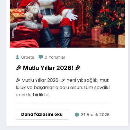
Grbets
0 Yorumlar
🎉 Mutlu Yıllar 2026! 🎉
🎉 Mutlu Yıllar 2026! 🎉 Yeni yıl; sağlık, mut
luluk ve başarılarla dolu olsun.Tüm sevdikl
erinizle birlikte…
Daha fazlasını oku
31 Aralık 2025