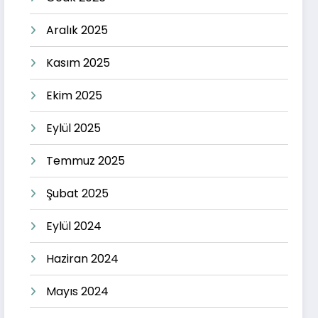
Aralık 2025
Kasım 2025
Ekim 2025
Eylül 2025
Temmuz 2025
Şubat 2025
Eylül 2024
Haziran 2024
Mayıs 2024