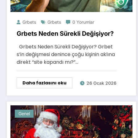
Grbets
Grbets
0 Yorumlar
Grbets Neden Sürekli Değişiyor?
Grbets Neden Sürekli Değişiyor? Grbet
s’in değişmesi denince çoğu kişinin aklına
direkt “site kapandı mı?”…
Daha fazlasını oku
26 Ocak 2026
Genel