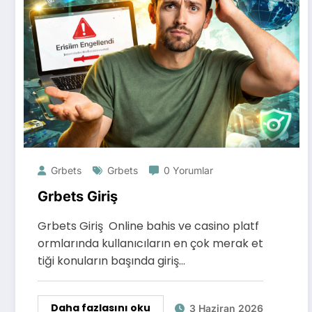
Grbets
Grbets
0 Yorumlar
Grbets Giriş
Grbets Giriş Online bahis ve casino platf
ormlarında kullanıcıların en çok merak et
tiği konuların başında giriş…
Daha fazlasını oku
3 Haziran 2026