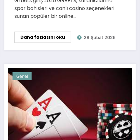
Grbets giriş 2026 GRBETS, kullanıcılarına
spor bahisleri ve canlı casino seçenekleri
sunan popüler bir online…
Daha fazlasını oku
28 Şubat 2026
Genel