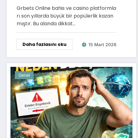
Grbets Online bahis ve casino platformla
rı son yıllarda büyük bir popülerlik kazan
mıştır. Bu alanda dikkat…
Daha fazlasını oku
15 Mart 2026
Genel