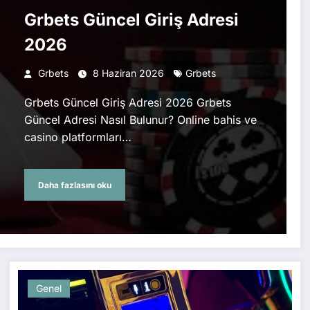
Grbets Güncel Giriş Adresi
2026
Grbets
8 Haziran 2026
Grbets
Grbets Güncel Giriş Adresi 2026 Grbets
Güncel Adresi Nasıl Bulunur? Online bahis ve
casino platformları…
Daha fazlasını oku
Genel