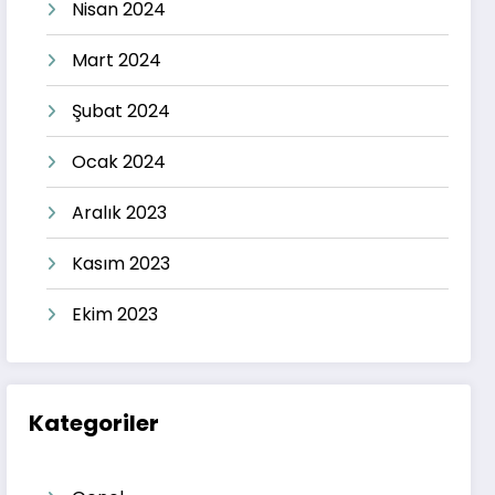
Nisan 2024
Mart 2024
Şubat 2024
Ocak 2024
Aralık 2023
Kasım 2023
Ekim 2023
Kategoriler