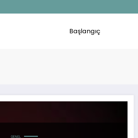
Başlangıç
GENEL