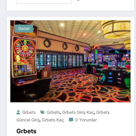
Genel
,
,
Grbets
Grbets
Grbets Giriş Kaç
Grbets
,
Güncel Giriş
Grbets Kaç
0 Yorumlar
Grbets