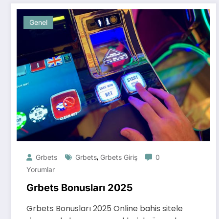
Genel
,
Grbets
Grbets
Grbets Giriş
0
Yorumlar
Grbets Bonusları 2025
Grbets Bonusları 2025 Online bahis sitele